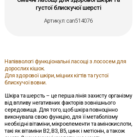
густої блискучої шерсті
Артикул: can514076
Напіввологі функціональні ласощі з лососем для
дорослих кішок.
Для здорової шкіри, міцних кігтів та густої
блискучої вовни.
Шкіра та шерсть – це перша лінія захисту організму
від впливу негативних факторів зовнішнього
середовища. Для того, щоб шкіра повноцінно
виконувала свою функцію, для її метаболізму
необхідні вітаміни, мікроелементи та амінокислоти,
такі як вітаміни В2, В3, В5, цинк і метіонін, а також