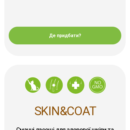
Де придбати?
SKIN&COAT
Смачні ласощі для здорової шкіри та