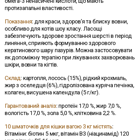
омега-3 ненасичені кислоти, що мають
протизапальні властивості.
Показання
: для краси, здоров’я та блиску вовни,
особливо для котів шоу класу. Ласощі
забезпечують здорове зростання шерсті в період
линяння, сприяють формуванню здорового
кератинового шару пазурів. Можна застосовувати
як допоміжну терапію при лікуваннях захворювань
шкіри, вовни та кігтів.
Склад
: картопля, лосось (15%), рідкий крохмаль,
жир з оселедця (6%), гідролізована куряча печінка,
колаген, висушена календула (5 г/кг).
Гарантований аналіз
: протеїн 17,0 %, жир 7,0 %,
вологість 17,0 %, зола 5,0 %, клітковина 2,2 %.
10 шматочків для кішки вагою 3 кг містять
:
Вітаміни: біотин 5 мкг, вітамін В3 (ніацинамід) 120