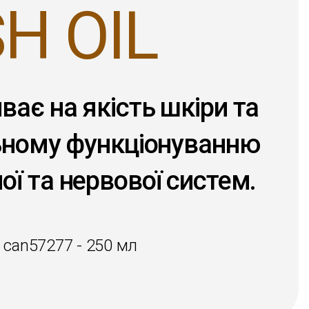
SH OIL
ває на якість шкіри та
ьному функціонуванню
ої та нервової систем.
 can57277 - 250 мл