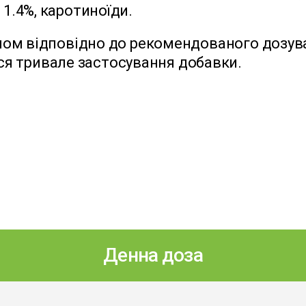
 1.4%, каротиноїди.
мом відповідно до рекомендованого дозув
я тривале застосування добавки.
Денна доза