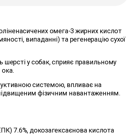
поліненасичених омега-3 жирних кислот
мяності, випаданні) та регенерацію сухої
 шерсті у собак, сприяє правильному
 ока.
одуктивною системою, впливає на
з підвищеним фізичним навантаженням.
ЕПК) 7.6%, докозагексаєнова кислота