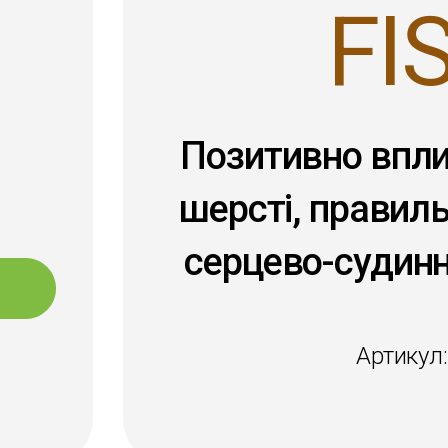
FI
Позитивно впли
шерсті, правил
серцево-судинн
Артикул: