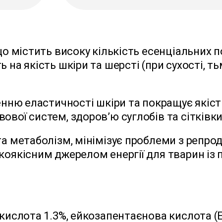
що містить високу кількість есенціальних 
 на якість шкіри та шерсті (при сухості, ть
ню еластичності шкіри та покращує якість
вої систем, здоров’ю суглобів та сітківки
та метаболізм, мінімізує проблеми з репр
окоякісним джерелом енергії для тварин і
кислота 1.3%, ейкозапентаєнова кислота (