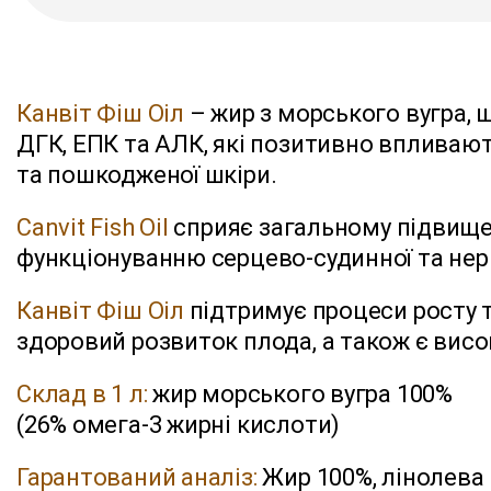
Канвіт Фіш Оіл
– жир з морського вугра, 
ДГК, ЕПК та АЛК, які позитивно впливають
та пошкодженої шкіри.
Canvit Fish Oil
сприяє загальному підвищен
функціонуванню серцево-судинної та нерво
Канвіт Фіш Оіл
підтримує процеси росту 
здоровий розвиток плода, а також є вис
Склад в 1 л:
жир морського вугра 100%
(26% омега-3 жирні кислоти)
Гарантований аналіз:
Жир 100%, лінолева 