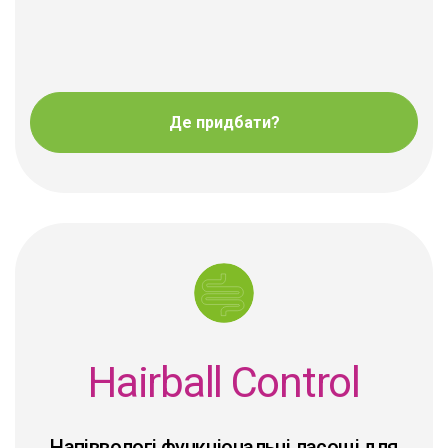
Де придбати?
Hairball Control
Напіввологі функціональні ласощі для